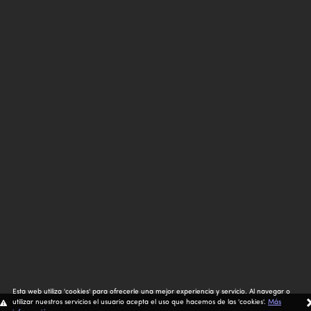
Esta web utiliza 'cookies' para ofrecerle una mejor experiencia y servicio. Al navegar o
utilizar nuestros servicios el usuario acepta el uso que hacemos de las 'cookies'.
Más